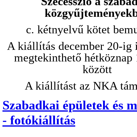
Szecesszió a szaba
közgyűjtemények
c. kétnyelvű kötet bemu
A kiállítás december 20-ig
megtekinthető hétköznap 
között
A kiállítást az NKA tám
Szabadkai épületek és 
- fotókiállítás