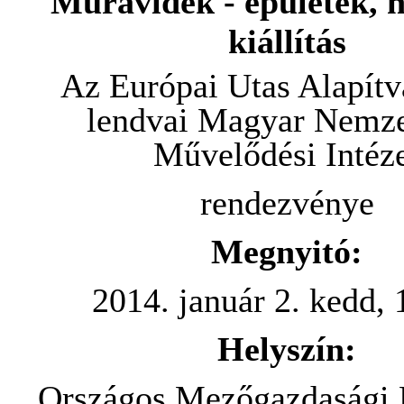
Muravidék - épületek, 
kiállítás
Az Európai Utas Alapítv
lendvai Magyar Nemze
Művelődési Intéz
rendezvénye
Megnyitó:
2014. január 2. kedd, 
Helyszín:
Országos Mezőgazdasági 