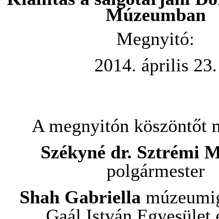
Múzeumban
Megnyitó:
2014. április 23.
A megnyitón köszöntőt 
Székyné dr. Sztrémi 
polgármester
Shah Gabriella
múzeumig
Gaál István Egyesület 