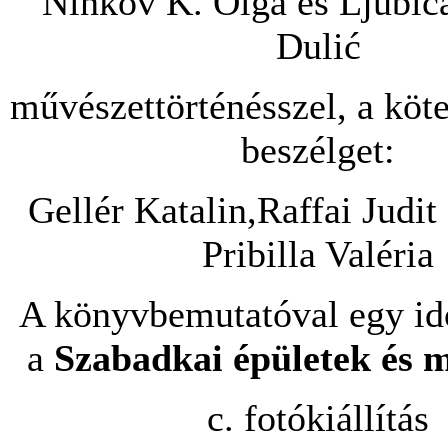
Ninkov K. Olga és Ljubic
Dulić
művészettörténésszel, a köte
beszélget:
Gellér Katalin,Raffai Judi
Pribilla Valéria
A könyvbemutatóval egy id
a
Szabadkai épületek és
c. fotókiállítás