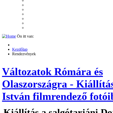
2007
2006
2005
2004
2003
2002
2001
Ön itt van:
Kezdőlap
Rendezvények
Változatok Rómára és
Olaszországra - Kiállítá
István filmrendező fotói
Kiállítás a s
algótarjáni D