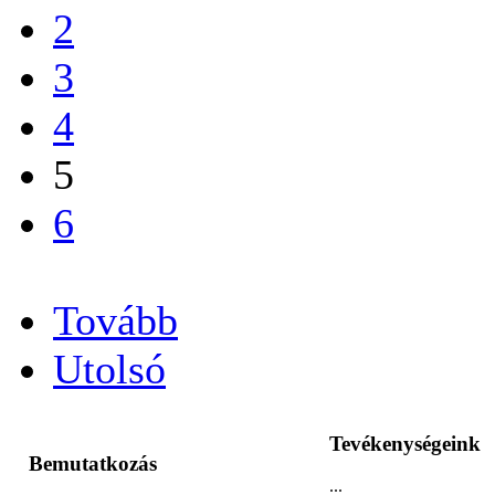
2
3
4
5
6
...
Tovább
Utolsó
Tevékenységeink
Bemutatkozás
...