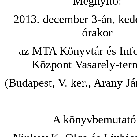
Megnyitó:
2013. december 3-án, ked
órakor
az MTA Könyvtár és Inf
Központ Vasarely-ter
(Budapest, V. ker., Arany Já
A könyvbemutató