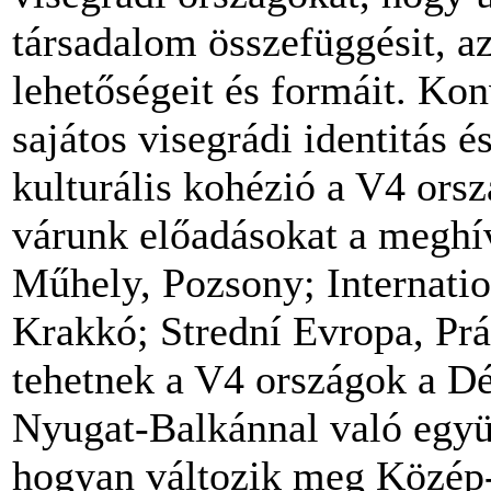
társadalom összefüggésit, 
lehetőségeit és formáit. Kon
sajátos visegrádi identitás é
kulturális kohézió a V4 ors
várunk előadásokat a meghí
Műhely, Pozsony; Internation
Krakkó; Strední Evropa, Prá
tehetnek a V4 országok a Dél
Nyugat-Balkánnal való egy
hogyan változik meg Közép