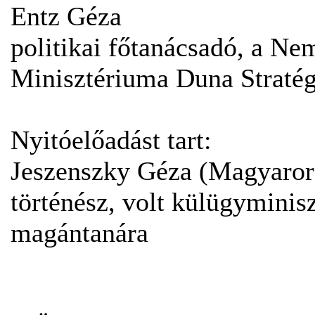
Entz Géza
politikai főtanácsadó, a Ne
Minisztériuma Duna Stratégi
Nyitóelőadást tart:
Jeszenszky Géza (Magyaror
történész, volt külügyminis
magántanára