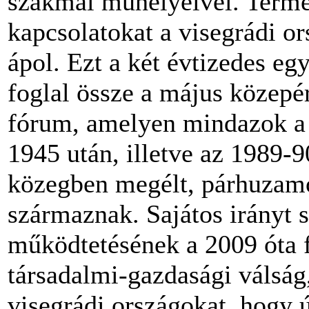
szakmai műhelyeivel. Termé
kapcsolatokat a visegrádi o
ápol. Ezt a két évtizedes e
foglal össze a május közepér
fórum, amelyen mindazok a 
1945 után, illetve az 1989-9
közegben megélt, párhuzam
származnak. Sajátos irányt 
működtetésének a 2009 óta 
társadalmi-gazdasági válság,
visegrádi országokat, hogy ú