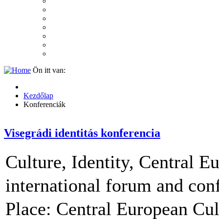
2007
2006
2005
2004
2003
2002
2001
Ön itt van:
Kezdőlap
Konferenciák
Visegrádi identitás konferencia
Culture, Identity, Central E
international forum and con
Place: Central European Cult