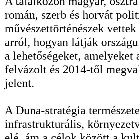
A találkozón magyar, osztrá
román, szerb és horvát polit
művészettörténészek vettek 
arról, hogyan látják ország
a lehetőségeket, amelyeket 
felvázolt és 2014-től megva
jelent.
A Duna-stratégia természete
infrastrukturális, környeze
elé, ám a célok között a kul