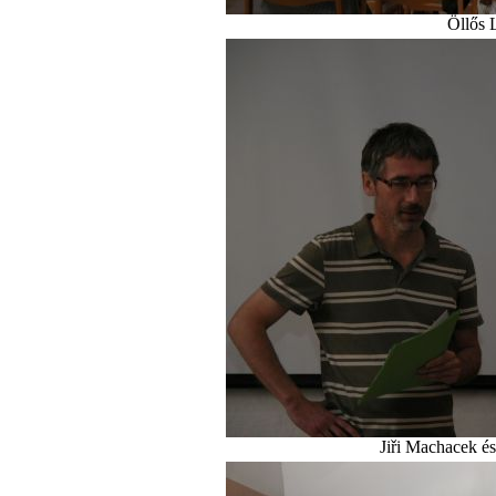
Öllős 
Jiři Machacek és