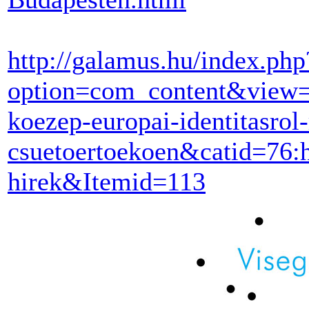
http://galamus.hu/index.php
option=com_content&view=
koezep-europai-identitasrol
csuetoertoekoen&catid=76:h
hirek&Itemid=113