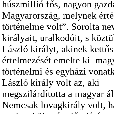
húszmillió fős, nagyon gazd
Magyarország, melynek érté
történelme volt”. Sorolta ne
királyait, uralkodóit, s közt
László királyt, akinek kettős
értelmezését emelte ki mag
történelmi és egyházi vonat
László király volt az, aki
megszilárdította a magyar á
Nemcsak lovagkirály volt, 