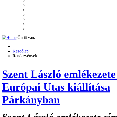
2007
2006
2005
2004
2003
2002
2001
Ön itt van:
Kezdőlap
Rendezvények
Szent László emlékezete 
Európai Utas kiállítása
Párkányban
Szent László emlékezete
cím