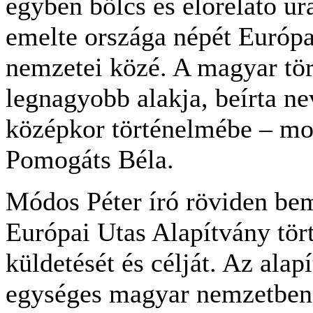
egyben bölcs és előrelátó ur
emelte országa népét Európa
nemzetei közé. A magyar tö
legnagyobb alakja, beírta ne
középkor történelmébe – mo
Pomogáts Béla.
Módos Péter író röviden bem
Európai Utas Alapítvány tört
küldetését és célját. Az alap
egységes magyar nemzetben