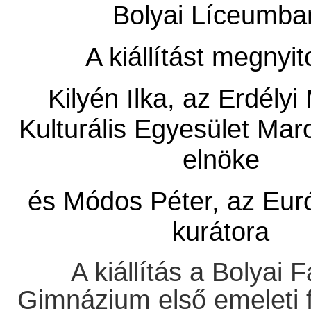
Bolyai Líceumba
A kiállítást megnyit
Kilyén Ilka, az Erdély
Kulturális Egyesület Ma
elnöke
és Módos Péter, az Eur
kurátora
A kiállítás a Bolyai 
Gimnázium első emeleti 