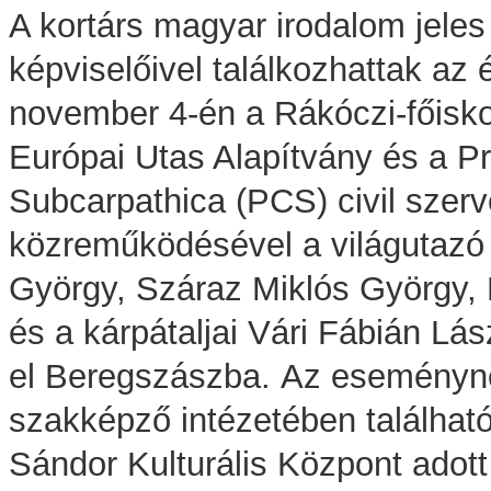
A kortárs magyar irodalom jeles
képviselőivel találkozhattak az
november 4-én a Rákóczi-főisko
Európai Utas Alapítvány és a Pr
Subcarpathica (PCS) civil szerv
közreműködésével a világutazó
György, Száraz Miklós György,
és a kárpátaljai Vári Fábián Lász
el Beregszászba.
Az eseményne
szakképző intézetében találhat
Sándor Kulturális Központ adott 