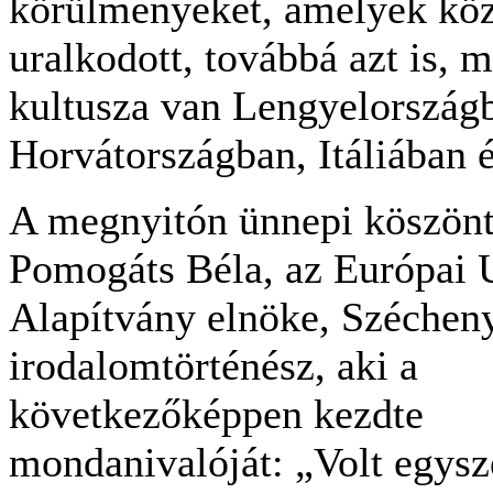
körülményeket, amelyek közö
uralkodott, továbbá azt is, 
kultusza van Lengyelország
Horvátországban, Itáliában é
A megnyitón ünnepi köszön
Pomogáts Béla, az Európai 
Alapítvány elnöke, Szécheny
irodalomtörténész, aki a
következőképpen kezdte
mondanivalóját: „Volt egys