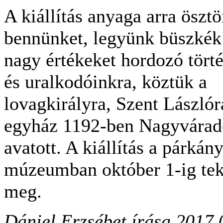
A kiállítás anyaga arra öszt
bennünket, legyünk büszkék
nagy értékeket hordozó tör
és uralkodóinkra, köztük a
lovagkirályra, Szent Lászlóra
egyház 1192-ben Nagyvárad
avatott. A kiállítás a párkány
múzeumban október 1-ig tek
meg.
Dániel Erzsébet írása
2017.