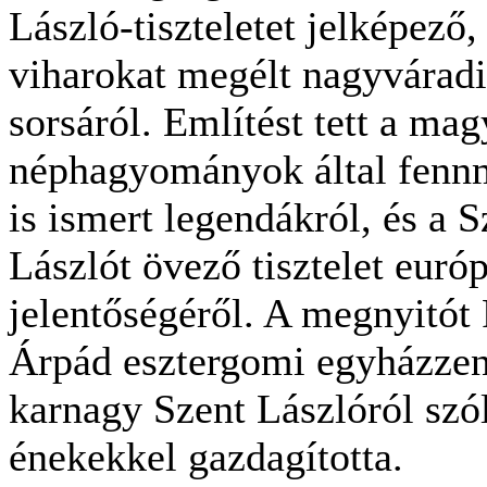
László-tiszteletet jelképező,
viharokat megélt nagyvárad
sorsáról. Említést tett a mag
néphagyományok által fenn
is ismert legendákról, és a S
Lászlót övező tisztelet európ
jelentőségéről. A megnyitót
Árpád esztergomi egyházzen
karnagy Szent Lászlóról szó
énekekkel gazdagította.