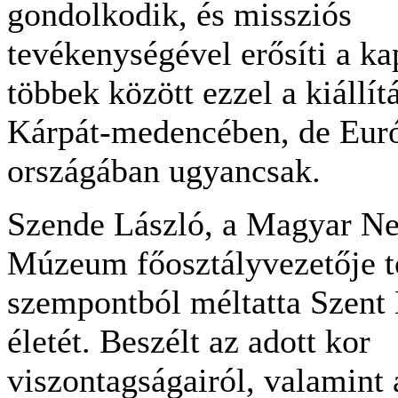
gondolkodik, és missziós
tevékenységével erősíti a ka
többek között ezzel a kiállítá
Kárpát-medencében, de Euró
országában ugyancsak.
Szende László, a Magyar N
Múzeum főosztályvezetője t
szempontból méltatta Szent
életét. Beszélt az adott kor
viszontagságairól, valamint 