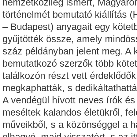
nemzetközileg ismert, Magyaro
történelmét bemutató kiállítás (
– Budapest) anyagait egy kötet
gyűjtötték össze, amely mindö
száz példányban jelent meg. A 
bemutatkozó szerzők több kötet
találkozón részt vett érdeklődő
megkaphatták, s dedikáltathattá
A vendégül hívott neves írók és
meséltek kalandos életükről, fel
műveikből, s a közönséggel a h
elhagyó, majd visszatért, s az 