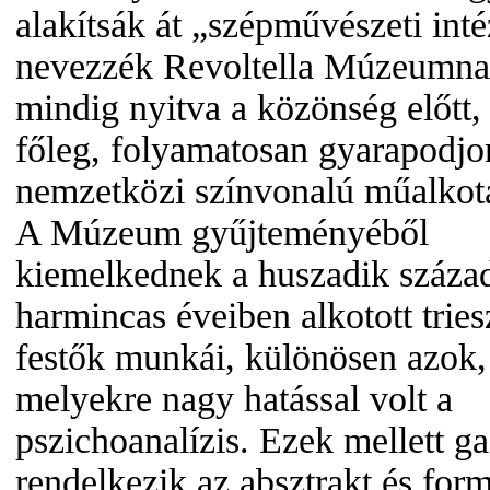
alakítsák át „szépművészeti inté
nevezzék Revoltella Múzeumnak
mindig nyitva a közönség előtt,
főleg, folyamatosan gyarapodjo
nemzetközi színvonalú műalkot
A Múzeum gyűjteményéből
kiemelkednek a huszadik száza
harmincas éveiben alkotott tries
festők munkái, különösen azok,
melyekre nagy hatással volt a
pszichoanalízis. Ezek mellett g
rendelkezik az absztrakt és form