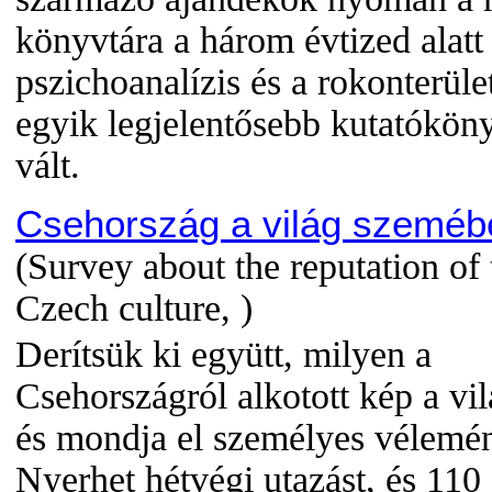
könyvtára a három évtized alatt
pszichoanalízis és a rokonterüle
egyik legjelentősebb kutatókön
vált.
Csehország a világ szeméb
(Survey about the reputation of 
Czech culture, )
Derítsük ki együtt, milyen a
Csehországról alkotott kép a vi
és mondja el személyes vélemén
Nyerhet hétvégi utazást, és 110 