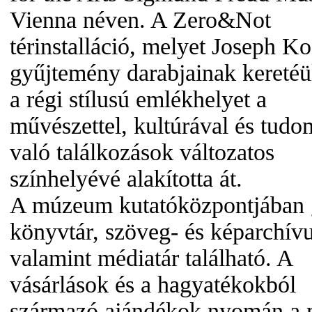
Vienna néven. A Zero&Not
térinstalláció, melyet Joseph Ko
gyűjtemény darabjainak keretéül
a régi stílusú emlékhelyet a
művészettel, kultúrával és tud
való találkozások változatos
színhelyévé alakította át.
A múzeum kutatóközpontjában
könyvtár, szöveg- és képarchív
valamint médiatár található. A
vásárlások és a hagyatékokból
származó ajándékok nyomán a