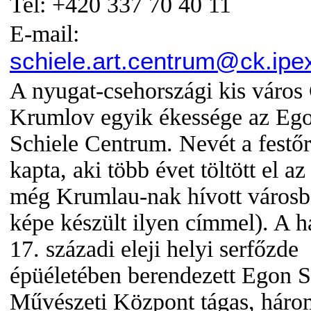
Tel: +420 337 70 40 11
E-mail:
schiele.art.centrum@ck.ipe
A nyugat-csehországi kis város
Krumlov egyik ékessége az Eg
Schiele Centrum. Nevét a festőr
kapta, aki több évet töltött el a
még Krumlau-nak hívott városb
képe készült ilyen címmel). A h
17. századi eleji helyi serfőzde
épüéletében berendezett Egon S
Művészeti Központ tágas, háro