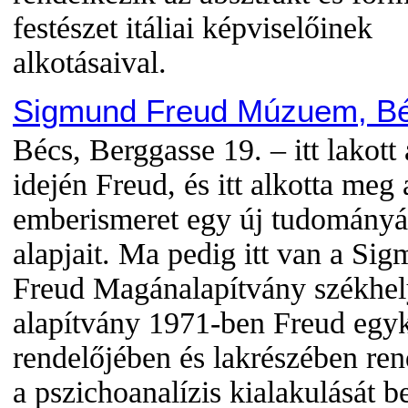
festészet itáliai képviselőinek
alkotásaival.
Sigmund Freud Múzuem, B
Bécs, Berggasse 19. – itt lakott
idején Freud, és itt alkotta meg 
emberismeret egy új tudomány
alapjait. Ma pedig itt van a Si
Freud Magánalapítvány székhel
alapítvány 1971-ben Freud egyk
rendelőjében és lakrészében ren
a pszichoanalízis kialakulását 