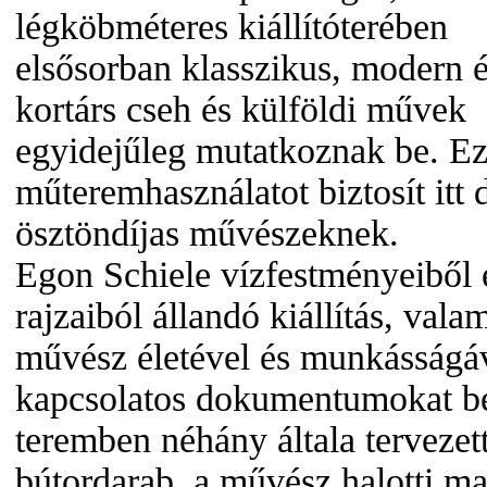
légköbméteres kiállítóterében
elsősorban klasszikus, modern 
kortárs cseh és külföldi művek
egyidejűleg mutatkoznak be. E
műteremhasználatot biztosít itt
ösztöndíjas művészeknek.
Egon Schiele vízfestményeiből 
rajzaiból állandó kiállítás, vala
művész életével és munkásságá
kapcsolatos dokumentumokat b
teremben néhány általa tervezet
bútordarab, a művész halotti ma