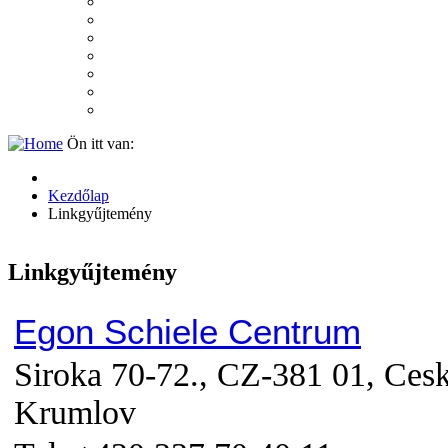
2007
2006
2005
2004
2003
2002
2001
Ön itt van:
Kezdőlap
Linkgyűjtemény
Linkgyűjtemény
Egon Schiele Centrum
Siroka 70-72., CZ-381 01, Ces
Krumlov