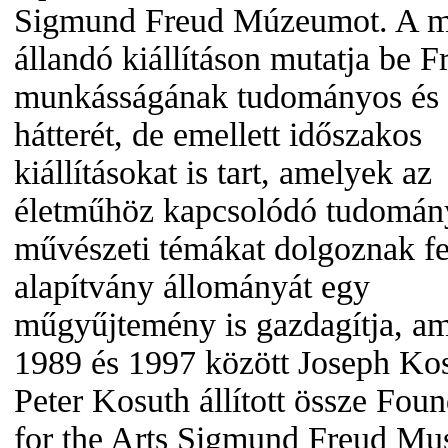
Sigmund Freud Múzeumot. A 
állandó kiállításon mutatja be F
munkásságának tudományos és é
hátterét, de emellett időszakos
kiállításokat is tart, amelyek az
életműhöz kapcsolódó tudomán
művészeti témákat dolgoznak fe
alapítvány állományát egy
műgyűjtemény is gazdagítja, am
1989 és 1997 között Joseph Kos
Peter Kosuth állított össze Fou
for the Arts Sigmund Freud M