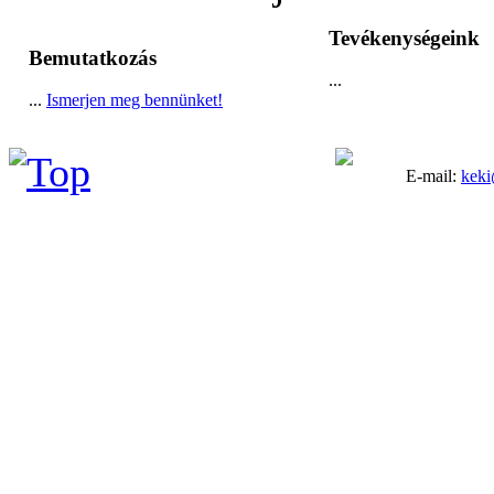
Tevékenységeink
Bemutatkozás
...
...
Ismerjen meg bennünket!
E-mail:
keki