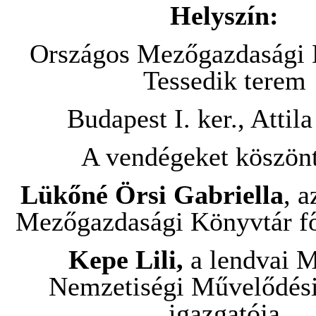
Helyszín:
Országos Mezőgazdasági 
Tessedik terem
Budapest I. ker., Attila
A vendégeket köszönt
Lükőné Örsi Gabriella
, 
Mezőgazdasági Könyvtár fő
Kepe Lili,
a lendvai 
Nemzetiségi Művelődési
igazgatója