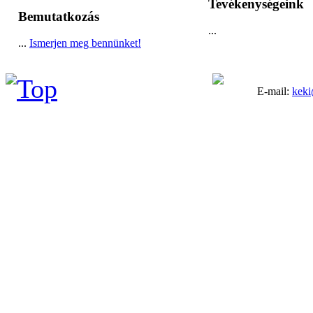
Tevékenységeink
Bemutatkozás
...
...
Ismerjen meg bennünket!
E-mail:
keki