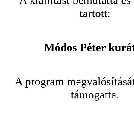
A kiáll
ítást bemutatta és
tartott:
Módos Péter kurá
A program megvalósítás
támogatta.