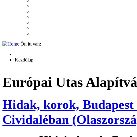
2007
2006
2005
2004
2003
2002
2001
Ön itt van:
Kezdőlap
Európai Utas Alapítv
Hidak, korok, Budapest k
Cividaléban (Olaszorszá