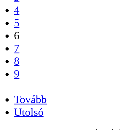
4
5
6
7
8
9
...
Tovább
Utolsó