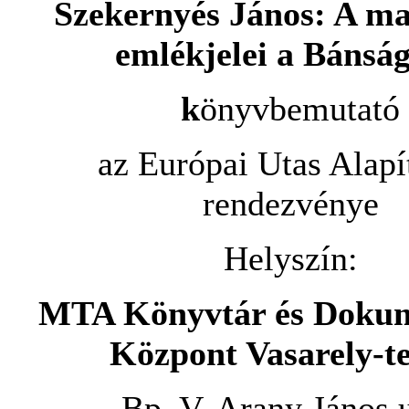
Szekernyés János: A m
emlékjelei a Bánsá
k
önyvbemutató
az Európai Utas Alap
rendezvénye
Helyszín:
MTA Könyvtár és Dokum
Központ Vasarely-t
Bp. V. Arany János u