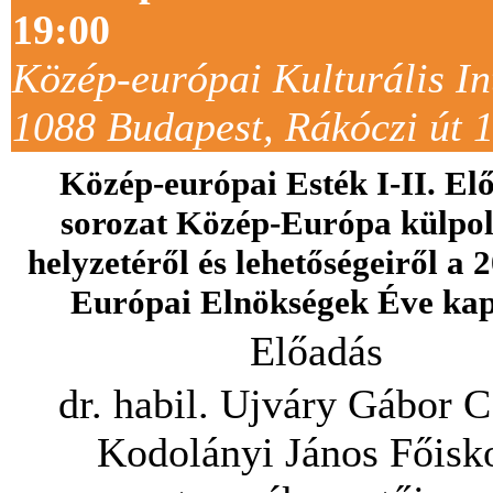
19:00
Közép-európai Kulturális In
1088 Budapest, Rákóczi út 1
Közép-európai Esték I-II. El
sorozat Közép-Európa külpol
helyzetéről és lehetőségeiről a 2
Európai Elnökségek Éve ka
Előadás
dr. habil. Ujváry Gábor C
Kodolányi János Főisk