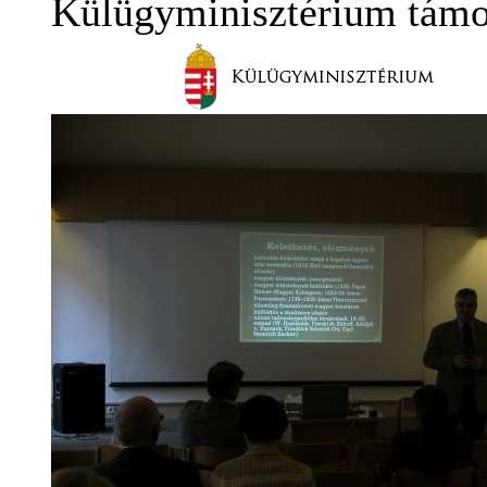
Külügyminisztérium támo