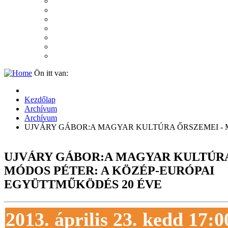
2007
2006
2005
2004
2003
2002
2001
Ön itt van:
Kezdőlap
Archívum
Archívum
UJVÁRY GÁBOR:A MAGYAR KULTÚRA ŐRSZEMEI - 
UJVÁRY GÁBOR:A MAGYAR KULTÚRA
MÓDOS PÉTER: A KÖZÉP-EURÓPAI
EGYÜTTMŰKÖDÉS 20 ÉVE
2013. április 23. kedd 17:0