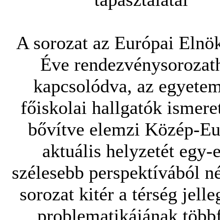
A sorozat az Európai Elnö
Éve rendezvénysorozat
kapcsolódva, az egyetem
főiskolai hallgatók ismere
bővítve elemzi Közép-E
aktuális helyzetét egy-
szélesebb perspektívából n
sorozat kitér a térség jelle
problematikájának több