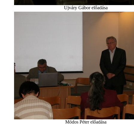
Ujváry Gábor előadása
Módos Péter előadása