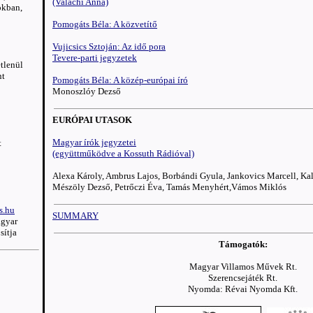
(Valachi Anna)
okban,
Pomogáts Béla: A közvetítő
Vujicsics Sztoján: Az idő pora
Tevere-parti jegyzetek
tlenül
nt
Pomogáts Béla: A közép-európai író
Monoszlóy Dezső
EURÓPAI UTASOK
Magyar írók jegyzetei
t
(együttműködve a Kossuth Rádióval)
Alexa Károly, Ambrus Lajos, Borbándi Gyula, Jankovics Marcell, Kal
Mészöly Dezső, Petrőczi Éva, Tamás Menyhért,Vámos Miklós
s.hu
SUMMARY
agyar
sítja
Támogatók:
Magyar Villamos Művek Rt.
Szerencsejáték Rt.
Nyomda: Révai Nyomda Kft.