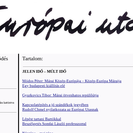
ödés
Tartalom:
JELEN IDŐ – MÚLT IDŐ
Módos Péter: Márai Közép-Európája – Közép-Európa Máraija
Egy budapesti kiállítás elé
Gyurkovics Tibor: Márai ötvenhatos repülőútja
ra kattintva
Kapcsolatépítés a jó szándékok jegyében
Rudolf Chmel nyilatkozata az Európai Utasnak
Lépést tartani Bartókkal
Beszélgetés Somfai László professzorral