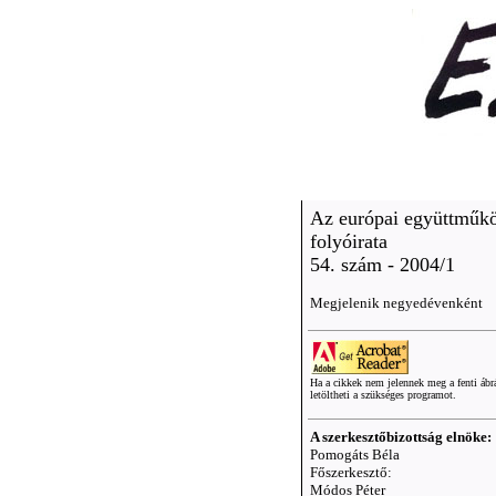
Az európai együttműk
folyóirata
54. szám - 2004/1
Megjelenik negyedévenként
Ha a cikkek nem jelennek meg a fenti ábrá
letöltheti a szükséges programot.
A szerkesztőbizottság elnöke:
Pomogáts Béla
Főszerkesztő:
Módos Péter