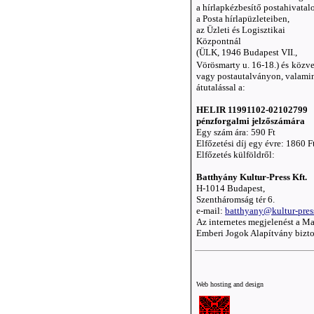
a hírlapkézbesítő postahivatal
a Posta hírlapüzleteiben,
az Üzleti és Logisztikai
Központnál
(ÜLK, 1946 Budapest VII.,
Vörösmarty u. 16-18.) és
közve
vagy postautalványon, valami
átutalással a:
HELIR 11991102-02102799
pénzforgalmi jelzőszámára
Egy szám ára: 590 Ft
Elfőzetési díj egy évre: 1860 F
Elfőzetés külföldről:
Batthyány Kultur-Press Kft.
H-1014 Budapest,
Szentháromság tér 6.
e-mail:
batthyany@kultur-pres
Az internetes megjelenést a M
Emberi Jogok Alapítvány bizto
Web hosting and design