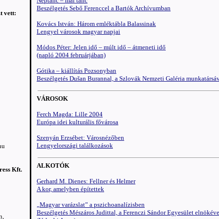
Néptánc – mai tánc
Beszélgetés Sebő Ferenccel a Bartók Archívumban
 vett:
Kovács István: Három emléktábla Balassinak
Lengyel városok magyar napjai
Módos Péter: Jelen idő – múlt idő – átmeneti idő
(napló 2004 februárjában)
Gótika – kiállítás Pozsonyban
Beszélgetés Dušan Burannal, a Szlovák Nemzeti Galéria munkatársá
VÁROSOK
Ferch Magda: Lille 2004
Európa idei kulturális fővárosa
Szenyán Erzsébet: Városnézőben
Lengyelországi találkozások
hu
ALKOTÓK
ess Kft.
Gerhard M. Dienes: Fellner és Helmer
A kor, amelyben építettek
„Magyar varázslat” a pszichoanalízisben
Beszélgetés Mészáros Judittal, a Ferenczi Sándor Egyesület elnökéve
n,