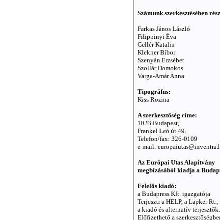
Számunk szerkesztésében részt
Farkas János László
Filippinyi Éva
Gellér Katalin
Klekner Bíbor
Szenyán Erzsébet
Szollár Domokos
Varga-Amár Anna
Tipográfus:
Kiss Rozina
A szerkesztőség címe:
1023 Budapest,
Frankel Leó út 49.
Telefon/fax: 326-0109
e-mail: europaiutas@inventra.
Az Európai Utas Alapítvány
megbízásából kiadja a Budapr
Felelős kiadó:
a Budapress Kft. igazgatója
Terjeszti a HELP, a Lapker Rt.,
a kiadó és alternatív terjesztők.
Előfizethető a szerkesztőségbe