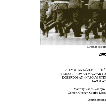
Kivonulás (megjele
200
20 ÉV UTÁN KÖZÉP-EURÓPÁ
TRIESZT · ROMÁN-MAGYAR T
DOBERDÓBAN · NÁPOLYI ÚTIN
JAVASLAT
Martonyi János, Giorgio 
Gömöri György, Csorba László
Látogatói statisztik